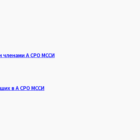
 членами А СРО МССИ
ших в А СРО МССИ