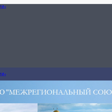
ИИ»
ИИ»