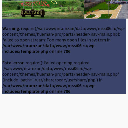
Warning
: require(/var/www/nramzan/data/www/mssi06.ru/wp-
content/themes/hueman-pro/parts/header-nav-main.php):
failed to open stream: Too many open files in system in
/var/www/nramzan/data/www/mssi06.ru/wp-
includes/template.php
on line
706
Fatal error
: require(): Failed opening required
'/var/www/nramzan/data/www/mssi06.ru/wp-
content/themes/hueman-pro/parts/header-nav-main.php'
(include_path='.:/usr/share/pear:/usr/share/php') in
/var/www/nramzan/data/www/mssi06.ru/wp-
includes/template.php
on line
706