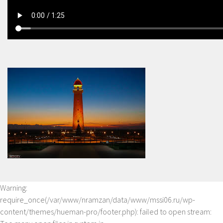
Warning
:
require_once(/var/www/nramzan/data/www/mssi06.ru/wp-
content/themes/hueman-pro/footer.php): failed to open stream: