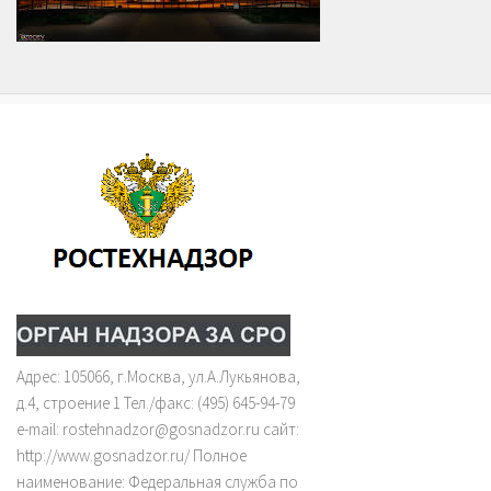
Адрес: 105066, г.Москва, ул.А.Лукьянова,
д.4, строение 1 Тел./факс: (495) 645-94-79
e-mail: rostehnadzor@gosnadzor.ru сайт:
http://www.gosnadzor.ru/ Полное
наименование: Федеральная служба по